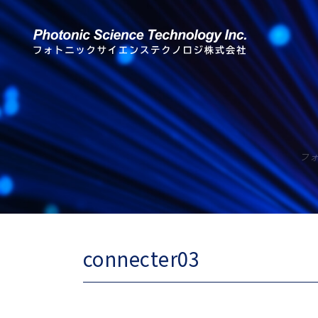
フ
connecter03