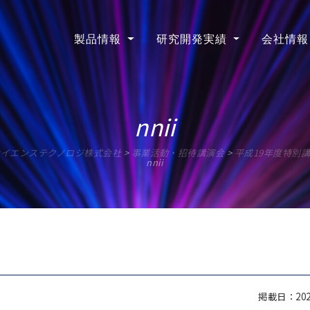
製品情報
研究開発実績
会社情報
nnii
サイエンステクノロジ株式会社
>
事業活動・招待講演会
>
平成19年度特別講
nnii
掲載日：2020