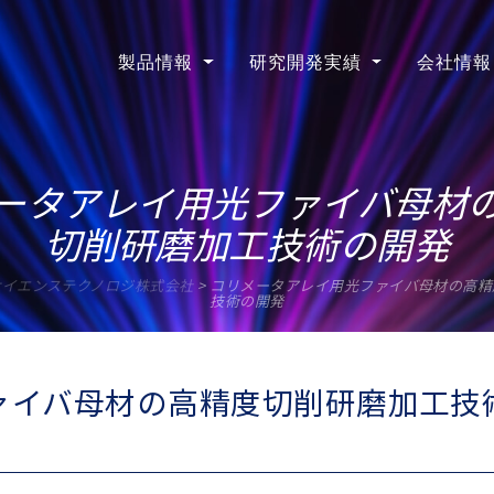
製品情報
研究開発実績
会社情報
ータアレイ用光ファイバ母材
切削研磨加工技術の開発
サイエンステクノロジ株式会社
>
コリメータアレイ用光ファイバ母材の高精
技術の開発
ァイバ母材の高精度切削研磨加工技