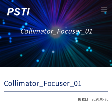
Collimator_Focuser_01
Collimator_Focuser_01
掲載日：2020.06.30