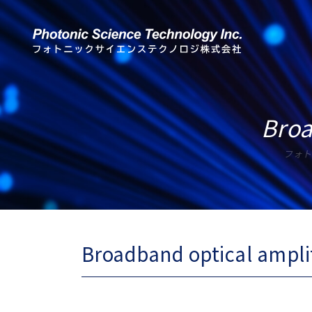
Broa
フォト
Broadband optical amplif