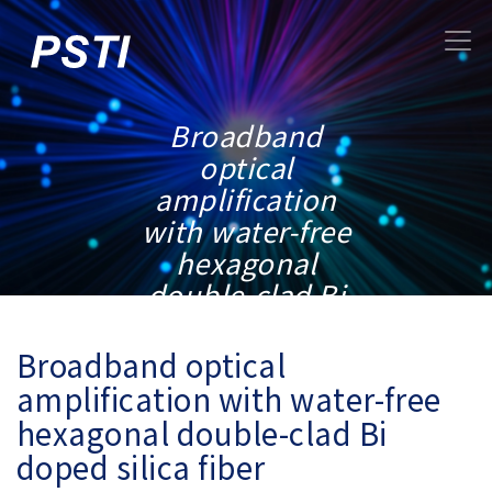
Broadband
optical
amplification
with water-free
hexagonal
double-clad Bi
doped silica fiber
Broadband optical
amplification with water-free
hexagonal double-clad Bi
doped silica fiber