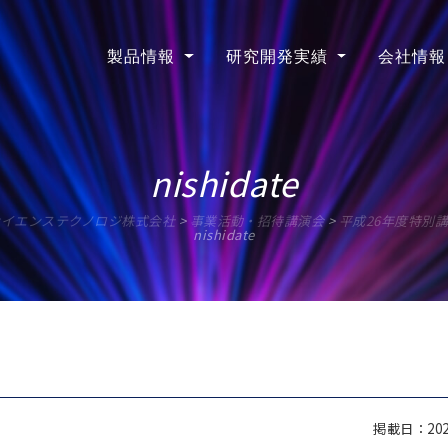
製品情報
研究開発実績
会社情報
nishidate
サイエンステクノロジ株式会社
>
事業活動・招待講演会
>
平成26年度特別講
nishidate
掲載日：2020