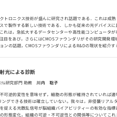
クトロニクス技術が盛んに研究され話題である．これは成熟し
スで製作する新しい技術である．しかも従来の光デバイスに
これは，急拡大するデータセンターや高性能コンピュータが
注目をあび，さらにはCMOSファウンダリがその研究開発環
ョンの話題，CMOSファウンダリによるR&Dの現状を紹介す
射光による診断
ｽﾃﾑ研究部門 助教
川内 聡子
不可逆的変性を意味せず，細胞の形態が維持されていれば適
oneをモニタリングできる技術は確立していない。我々は，非侵襲
を捉える光散乱信号が脳組織バイアビリティーの有効な指標
の形態変化，組織の可逆・不可逆性との関係等についてこれ