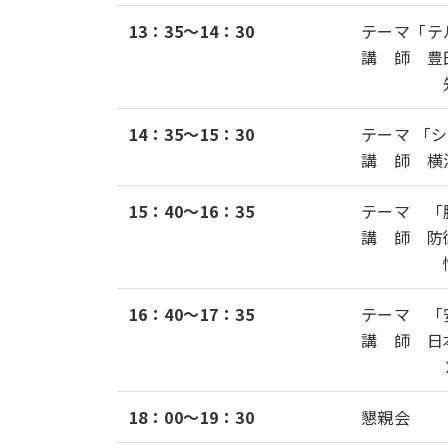
13：35～14：30
テーマ「テ
講 師 豊
先端フォ
14：35～15：30
テーマ 「
講 師 横
15：40～16：35
テーマ 「
講 師 防
情報ｼｽ
16：40～17：35
テーマ 「
講 師 日
Ⅹ線解析
18：00～19：30
懇親会