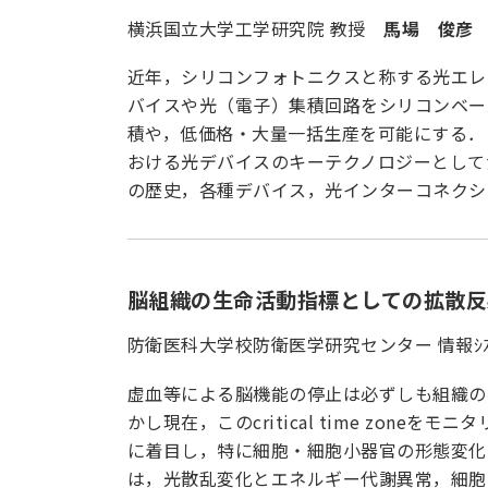
横浜国立大学工学研究院 教授
馬場 俊彦
近年，シリコンフォトニクスと称する光エレ
バイスや光（電子）集積回路をシリコンベー
積や，低価格・大量一括生産を可能にする．
おける光デバイスのキーテクノロジーとして
の歴史，各種デバイス，光インターコネクシ
脳組織の生命活動指標としての拡散反
防衛医科大学校防衛医学研究センター 情報ｼ
虚血等による脳機能の停止は必ずしも組織の
かし現在，このcritical time z
に着目し，特に細胞・細胞小器官の形態変化
は，光散乱変化とエネルギー代謝異常，細胞