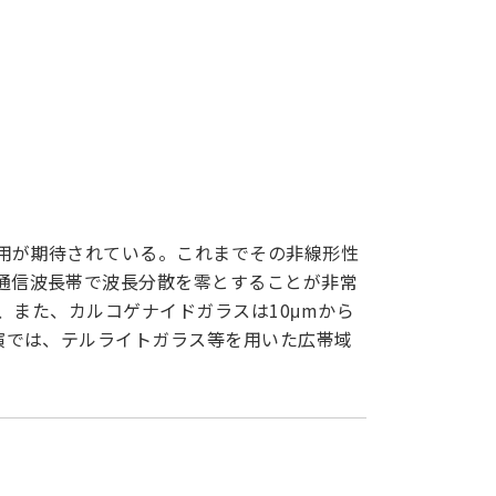
用が期待されている。これまでその非線形性
通信波長帯で波長分散を零とすることが非常
、また、カルコゲナイドガラスは10μmから
演では、テルライトガラス等を用いた広帯域