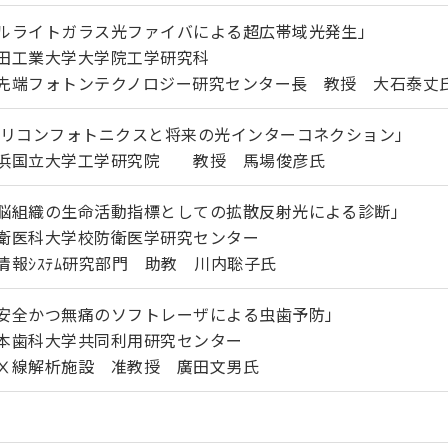
ルライトガラス光ファイバによる超広帯域光発生」
田工業大学大学院工学研究科
トンテクノロジー研究センター長 教授 大石泰丈
シリコンフォトニクスと将来の光インターコネクション」
浜国立大学工学研究院 教授 馬場俊彦氏
脳組織の生命活動指標としての拡散反射光による診断」
衛医科大学校防衛医学研究センター
ﾃﾑ研究部門 助教 川内聡子氏
安全かつ無痛のソフトレーザによる虫歯予防」
本歯科大学共同利用研究センター
施設 准教授 廣田文男氏