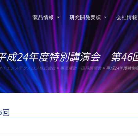
製品情報
研究開発実績
会社情報
平成24年度特別講演会 第46
サイエンステクノロジ株式会社
>
事業活動・招待講演会
>
平成24年度特別
6回