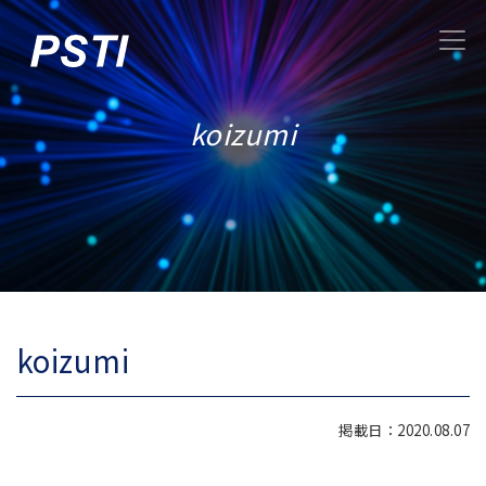
koizumi
koizumi
掲載日：2020.08.07